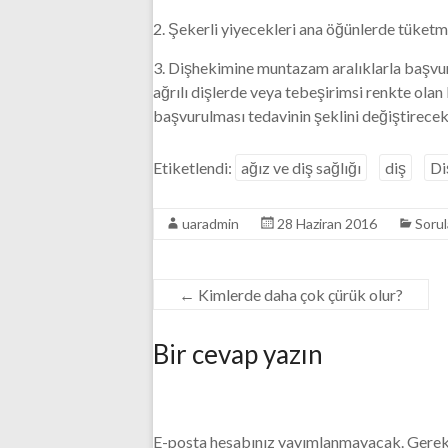
2. Şekerli yiyecekleri ana öğünlerde tüket
3. Dişhekimine muntazam aralıklarla başvur
ağrılı dişlerde veya tebeşirimsi renkte ola
başvurulması tedavinin şeklini değiştirecek
Etiketlendi:
ağız ve diş sağlığı
diş
Di
uaradmin
28 Haziran 2016
Sorul
←
Kimlerde daha çok çürük olur?
Bir cevap yazın
E-posta hesabınız yayımlanmayacak.
Gerek