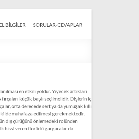
L BİLGİLER
SORULAR-CEVAPLAR
nılması en etkili yoldur. Yiyecek artıkları
fırçaları küçük başlı seçilmelidir. Dişlerin iç
ırçalar, orta derecede sert ya da yumuşak kıllı
r şekilde muhafaza edilmesi gerekmektedir.
rürün diş çürüğünü önlemedeki rolünden
k hissi veren florürlü gargaralar da