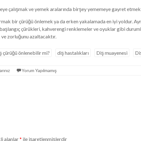
meye çalışmak ve yemek aralarında birşey yememeye gayret etmek d
mak bir çürüğü önlemek ya da erken yakalamada en iyi yoldur. Ayrı
n başlangıç çürükleri, kahverengi renklemeler ve oyuklar gibi duru
 ve zorluğunu azaltacaktır.
ş çürüğü önlenebilir mi?
diş hastalıkları
Diş muayenesi
Di
arınız
Yorum Yapılmamış
li alanlar
*
ile işaretlenmişlerdir