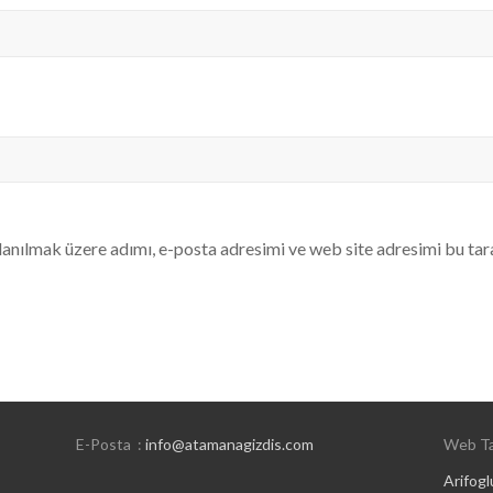
anılmak üzere adımı, e-posta adresimi ve web site adresimi bu tar
E-Posta :
info@atamanagizdis.com
Web Ta
Arifogl