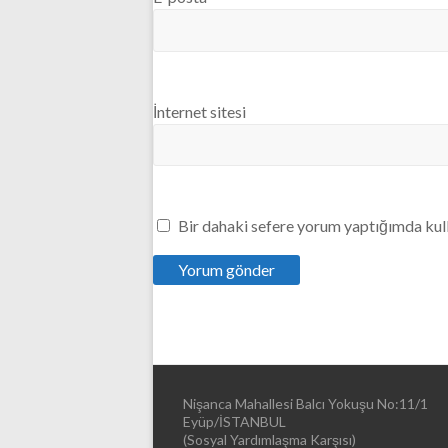
İnternet sitesi
Bir dahaki sefere yorum yaptığımda kull
Nişanca Mahallesi Balcı Yokuşu No:11/1
Eyüp/İSTANBUL
(Sosyal Yardımlaşma Karşısı)