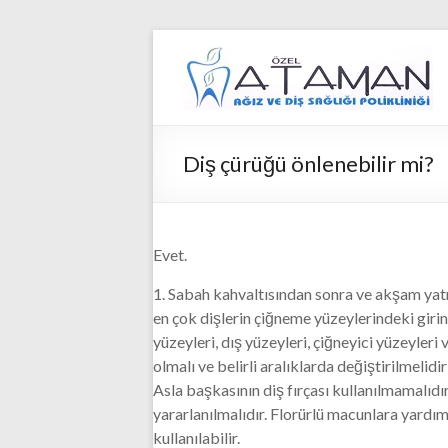
Skip
to
Ataman
content
Ağız
ve
Diş çürüğü önlenebilir mi?
Diş
Kliniği
Evet.
Ataman
Ağız
1. Sabah kahvaltısından sonra ve akşam yatma
ve
en çok dişlerin çiğneme yüzeylerindeki girinti
Diş
yüzeyleri, dış yüzeyleri, çiğneyici yüzeyleri 
Kliniği
olmalı ve belirli aralıklarda değiştirilmeli
Asla başkasının diş fırçası kullanılmamalıdı
yararlanılmalıdır. Florürlü macunlara yardı
kullanılabilir.