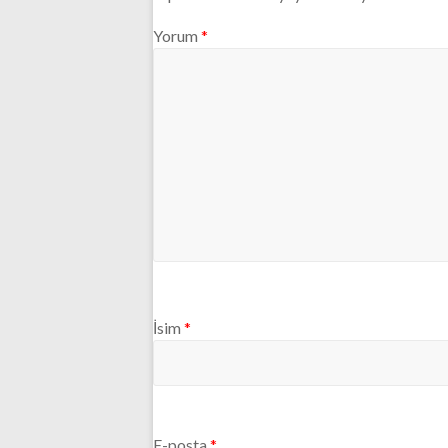
Yorum
*
İsim
*
E-posta
*