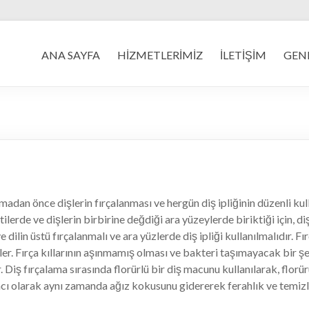
ANA SAYFA
HİZMETLERİMİZ
İLETİŞİM
GENE
dan önce dişlerin fırçalanması ve hergün diş ipliğinin düzenli kulla
lerde ve dişlerin birbirine değdiği ara yüzeylerde biriktiği için, diş 
ve dilin üstü fırçalanmalı ve ara yüzlerde diş ipliği kullanılmalıdır. F
dirler. Fırça kıllarının aşınmamış olması ve bakteri taşımayacak bi
r. Diş fırçalama sırasında florürlü bir diş macunu kullanılarak, flo
mcı olarak aynı zamanda ağız kokusunu gidererek ferahlık ve temizli