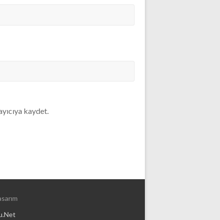
ayıcıya kaydet.
sarım
u.Net