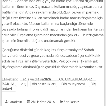
Bebeklik döneminde ve üç yaşına kadar çocuklarda diş macunu
kullanımı önerilmez. Diş macunu kullanımına üç yaşından sonra
başlanmalıdır. Ancak reklamlarda olduğu gibi, yarım parmak
değil, fırça üzerine sıkılan mercimek kadar macun fırçalama için
yeterli olacaktır. Macun kullanımına başlandığı dönemde
piyasada bulunan florürlü diş macunlarından herhangi biri tercih
edilebilir. Fırçalama işleminde macundan çok etkili bir fırçalama
işleminin önemli olduğunu unutmamak gerekir.
Çocuğuma dişlerini günde kaç kez fırçalatmalıyım? Sabah
kahvaltı öncesi ve gece yatmadan önce, sadece üçer dakikalık
etkili bir fırçalama işlemi yeterlidir. Pek çok iyi alışkanlık gibi,
diş fırçalama alışkanlığı da çocukluk döneminde kazanılacaktır.
Etiketlendi:
ağız ve diş sağlığı
ÇOCUKLARDA AĞIZ
BAKIMI
diş
diş hastalıkları
Diş muayenesi
Diş
tedavisi
uaradmin
28 Haziran 2016
Sorularınız