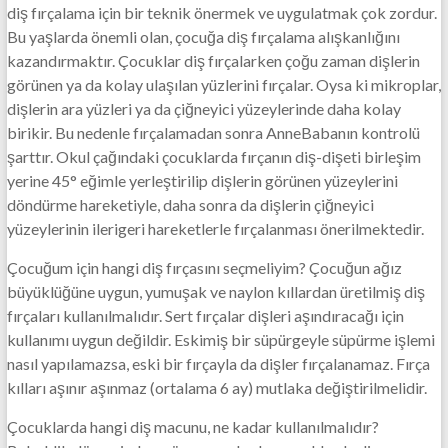
diş fırçalama için bir teknik önermek ve uygulatmak çok zordur.
Bu yaşlarda önemli olan, çocuğa diş fırçalama alışkanlığını
kazandırmaktır. Çocuklar diş fırçalarken çoğu zaman dişlerin
görünen ya da kolay ulaşılan yüzlerini fırçalar. Oysa ki mikroplar,
dişlerin ara yüzleri ya da çiğneyici yüzeylerinde daha kolay
birikir. Bu nedenle fırçalamadan sonra AnneBabanın kontrolü
şarttır. Okul çağındaki çocuklarda fırçanın diş-dişeti birleşim
yerine 45° eğimle yerleştirilip dişlerin görünen yüzeylerini
döndürme hareketiyle, daha sonra da dişlerin çiğneyici
yüzeylerinin ilerigeri hareketlerle fırçalanması önerilmektedir.
Çocuğum için hangi diş fırçasını seçmeliyim? Çocuğun ağız
büyüklüğüne uygun, yumuşak ve naylon kıllardan üretilmiş diş
fırçaları kullanılmalıdır. Sert fırçalar dişleri aşındıracağı için
kullanımı uygun değildir. Eskimiş bir süpürgeyle süpürme işlemi
nasıl yapılamazsa, eski bir fırçayla da dişler fırçalanamaz. Fırça
kılları aşınır aşınmaz (ortalama 6 ay) mutlaka değiştirilmelidir.
Çocuklarda hangi diş macunu, ne kadar kullanılmalıdır?