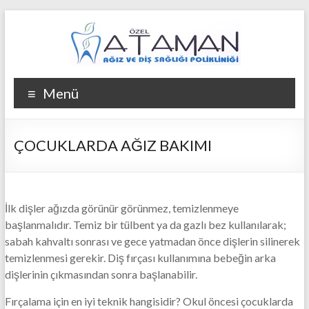
Skip
to
content
Ataman
Menü
Ağız
ve
ÇOCUKLARDA AĞIZ BAKIMI
Diş
Kliniği
İlk dişler ağızda görünür görünmez, temizlenmeye
Ataman
başlanmalıdır. Temiz bir tülbent ya da gazlı bez kullanılarak;
Ağız
sabah kahvaltı sonrası ve gece yatmadan önce dişlerin silinerek
ve
temizlenmesi gerekir. Diş fırçası kullanımına bebeğin arka
Diş
dişlerinin çıkmasından sonra başlanabilir.
Kliniği
Fırçalama için en iyi teknik hangisidir? Okul öncesi çocuklarda