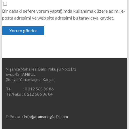
Bir dahaki sefere yorum yaptığımda kullanılmak üzere adımı, e-
posta adresimi ve web site adresimi bu tarayıcıya kaydet.
Nişanca Mahallesi Balcı Yokuşu No:11/1
Eyüp/İSTANBUL
(Sosyal Yardımlaşma Karşısı)
Tel : 0 212 565 86 86
Tel/Faks : 0 212 586 86 84
E-Posta :
info@atamanagizdis.com