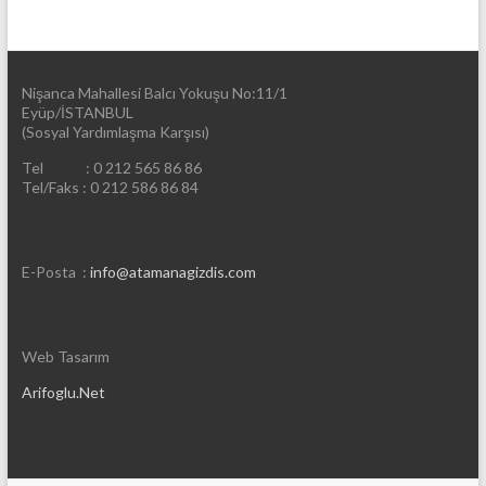
Nişanca Mahallesi Balcı Yokuşu No:11/1
Eyüp/İSTANBUL
(Sosyal Yardımlaşma Karşısı)
Tel : 0 212 565 86 86
Tel/Faks : 0 212 586 86 84
E-Posta :
info@atamanagizdis.com
Web Tasarım
Arifoglu.Net