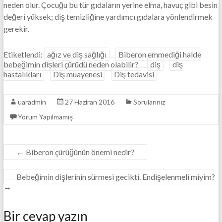
neden olur. Çocuğu bu tür gıdaların yerine elma, havuç gibi besin
değeri yüksek; diş temizliğine yardımcı gıdalara yönlendirmek
gerekir.
Etiketlendi:
ağız ve diş sağlığı
Biberon emmediği halde
bebeğimin dişleri çürüdü neden olabilir?
diş
diş
hastalıkları
Diş muayenesi
Diş tedavisi
uaradmin
27 Haziran 2016
Sorularınız
Yorum Yapılmamış
←
Biberon çürüğünün önemi nedir?
Bebeğimin dişlerinin sürmesi gecikti. Endişelenmeli miyim?
→
Bir cevap yazın