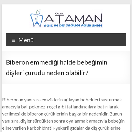
Skip
to
content
Ataman
Menü
Ağız
ve
Biberon emmediği halde bebeğimin
Diş
dişleri çürüdü neden olabilir?
Kliniği
Ataman
Ağız
Biberonun yanı sıra emziklerin ağlayan bebekleri susturmak
ve
amacıyla bal, pekmez, reçel gibi tatlandırıcılara batırılarak
Diş
verilmesi de biberon çürüklerinin başka bir nedenidir. Bunun
Kliniği
yanı sıra, dişler sürdükten sonra oyalanmak amacıyla bebeğin
eline verilen karbohidratlı-şekerli gıdalar da diş çürüklerine