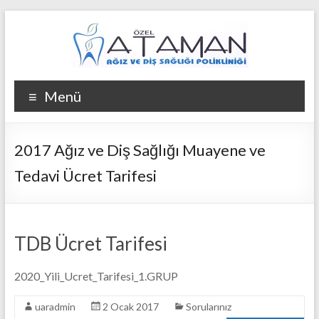
Skip
to
content
Ataman
Menü
Ağız
ve
2017 Ağız ve Diş Sağlığı Muayene ve
Diş
Tedavi Ücret Tarifesi
Kliniği
Ataman
Ağız
TDB Ücret Tarifesi
ve
Diş
2020_Yili_Ucret_Tarifesi_1.GRUP
Kliniği
uaradmin
2 Ocak 2017
Sorularınız