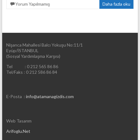
Yorum Yapılmamış
Daha fazla oku
Nişanca Mahallesi Balcı Yokuşu No:11/1
Eyüp/İSTANBUL
(Sosyal Yardımlaşma Karşısı)
Tel : 0 212 565 86 86
Tel/Faks : 0 212 586 86 84
E-Posta :
info@atamanagizdis.com
Web Tasarım
Arifoglu.Net